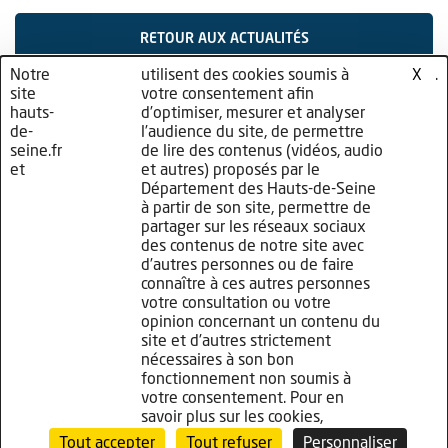
RETOUR AUX ACTUALITÉS
Notre
nos
utilisent des cookies soumis à
cliquez
.
X
site
partenaires
votre consentement afin
ici
hauts-
d’optimiser, mesurer et analyser
de-
l’audience du site, de permettre
seine.fr
de lire des contenus (vidéos, audio
et
et autres) proposés par le
Département des Hauts-de-Seine
à partir de son site, permettre de
partager sur les réseaux sociaux
des contenus de notre site avec
d’autres personnes ou de faire
connaître à ces autres personnes
Plan de site
votre consultation ou votre
Mentions légales
opinion concernant un contenu du
site et d’autres strictement
Politique de confidentialité
nécessaires à son bon
fonctionnement non soumis à
Politique de gestion des cookies
votre consentement. Pour en
savoir plus sur les cookies,
Accessibilité : non conforme
Tout accepter
Tout refuser
Personnaliser