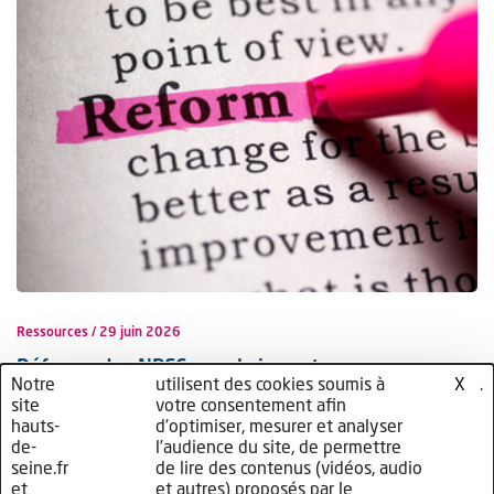
Ressources
29 juin 2026
Réforme des NPEC : quels impacts pour
Notre
nos
utilisent des cookies soumis à
cliquez
.
X
l’apprentissage dans les Hauts-de-Seine dès
site
partenaires
votre consentement afin
ici
hauts-
d’optimiser, mesurer et analyser
septembre 2026 ?
de-
l’audience du site, de permettre
seine.fr
de lire des contenus (vidéos, audio
Lire l'article complet
et
et autres) proposés par le