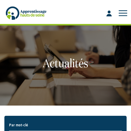
Aller
Aller
au
à
contenu
la
recherche
Actualités
Par mot-clé