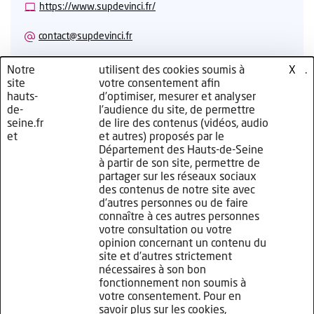
https://www.supdevinci.fr/
contact@supdevinci.fr
Notre
nos
utilisent des cookies soumis à
cliquez
.
X
site
partenaires
votre consentement afin
ici
hauts-
d’optimiser, mesurer et analyser
CES INFORMATIONS SONT ERRONÉES ?
de-
l’audience du site, de permettre
seine.fr
de lire des contenus (vidéos, audio
et
et autres) proposés par le
CONTACTEZ-NOUS
Département des Hauts-de-Seine
à partir de son site, permettre de
partager sur les réseaux sociaux
des contenus de notre site avec
d’autres personnes ou de faire
connaître à ces autres personnes
Plan de site
votre consultation ou votre
Mentions légales
opinion concernant un contenu du
site et d’autres strictement
Politique de confidentialité
nécessaires à son bon
fonctionnement non soumis à
Politique de gestion des cookies
votre consentement. Pour en
savoir plus sur les cookies,