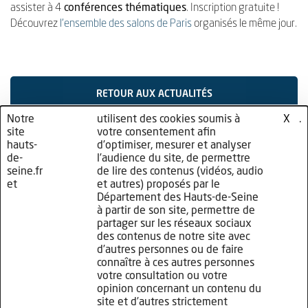
assister à 4
conférences thématiques
. Inscription gratuite !
Découvrez
l’ensemble des salons de Paris
organisés le même jour.
RETOUR AUX ACTUALITÉS
Notre
nos
utilisent des cookies soumis à
cliquez
.
X
site
partenaires
votre consentement afin
ici
hauts-
d’optimiser, mesurer et analyser
de-
l’audience du site, de permettre
seine.fr
de lire des contenus (vidéos, audio
et
et autres) proposés par le
Département des Hauts-de-Seine
à partir de son site, permettre de
partager sur les réseaux sociaux
des contenus de notre site avec
d’autres personnes ou de faire
connaître à ces autres personnes
Plan de site
votre consultation ou votre
Mentions légales
opinion concernant un contenu du
site et d’autres strictement