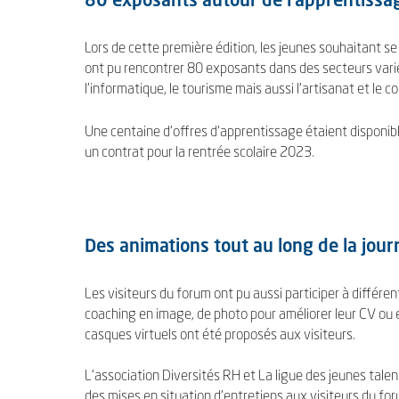
80 exposants autour de l'apprentissa
Lors de cette première édition, les jeunes souhaitant s
ont pu rencontrer 80 exposants dans des secteurs varié
l'informatique, le tourisme mais aussi l'artisanat et le 
Une centaine d'offres d'apprentissage étaient disponibl
un contrat pour la rentrée scolaire 2023.
Des animations tout au long de la jou
Les visiteurs du forum ont pu aussi participer à différen
coaching en image, de photo pour améliorer leur CV ou 
casques virtuels ont été proposés aux visiteurs.
L’association Diversités RH et La ligue des jeunes talen
des mises en situation d'entretiens aux visiteurs du fo