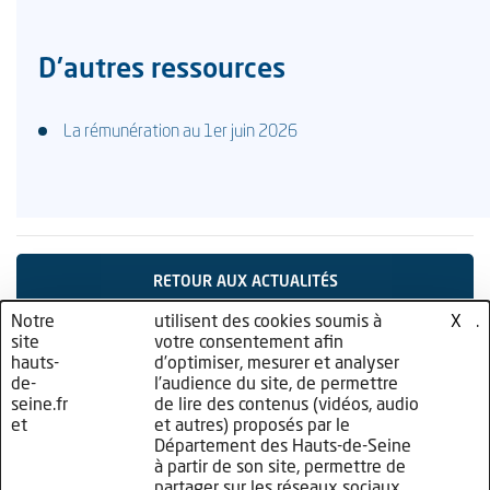
D'autres ressources
La rémunération au 1er juin 2026
RETOUR AUX ACTUALITÉS
Notre
nos
utilisent des cookies soumis à
cliquez
.
X
site
partenaires
votre consentement afin
ici
hauts-
d’optimiser, mesurer et analyser
de-
l’audience du site, de permettre
seine.fr
de lire des contenus (vidéos, audio
et
et autres) proposés par le
Département des Hauts-de-Seine
à partir de son site, permettre de
partager sur les réseaux sociaux