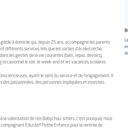
B
L
arde à domicile qui, depuis 25 ans, accompagne les parents
m
t différents services tels que les sorties d’école/crèche,
d
ns les gestes de la vie courantes (bain, repas, devoirs),
occasionnel le soir, le week-end et les vacances scolaires.
sciencieuses, ayant le sens du service et de l’engagement. Il
lles des passionnées, des personnes impliquées et investies.
la valorisation de nos Babychou-sitters, c'est pourquoi, nous
compagnant Educatif Petite Enfance pour la rentrée de