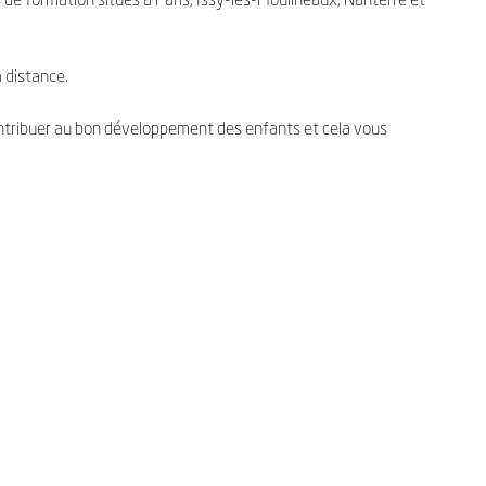
s de formation situés à Paris, Issy-les-Moulineaux, Nanterre et
 distance.
ntribuer au bon développement des enfants et cela vous