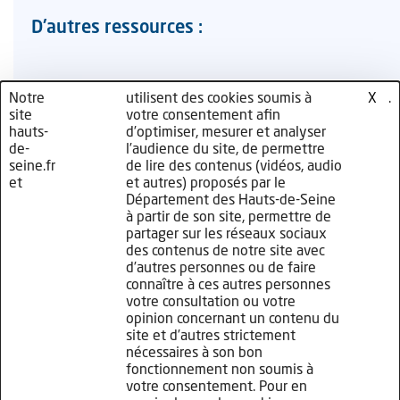
D'autres ressources :
Liste complète des ESAT et des entreprises
Notre
nos
utilisent des cookies soumis à
cliquez
.
X
adaptées dans le Département de Hauts-de-
site
partenaires
votre consentement afin
ici
Seine
hauts-
d’optimiser, mesurer et analyser
de-
l’audience du site, de permettre
seine.fr
de lire des contenus (vidéos, audio
et
et autres) proposés par le
Département des Hauts-de-Seine
à partir de son site, permettre de
partager sur les réseaux sociaux
des contenus de notre site avec
d’autres personnes ou de faire
connaître à ces autres personnes
Plan de site
votre consultation ou votre
Mentions légales
opinion concernant un contenu du
site et d’autres strictement
Politique de confidentialité
nécessaires à son bon
fonctionnement non soumis à
Politique de gestion des cookies
votre consentement. Pour en