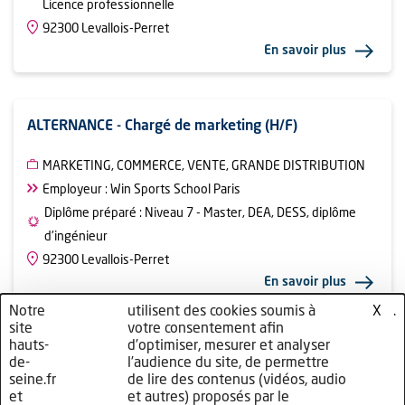
Licence professionnelle
92300 Levallois-Perret
En savoir plus
ALTERNANCE - Chargé de marketing (H/F)
MARKETING, COMMERCE, VENTE, GRANDE DISTRIBUTION
Employeur : Win Sports School Paris
Diplôme préparé : Niveau 7 - Master, DEA, DESS, diplôme
d'ingénieur
92300 Levallois-Perret
En savoir plus
Notre
nos
utilisent des cookies soumis à
cliquez
.
X
site
partenaires
votre consentement afin
ici
…
hauts-
d’optimiser, mesurer et analyser
1
2
3
de-
l’audience du site, de permettre
seine.fr
de lire des contenus (vidéos, audio
et
et autres) proposés par le
Offre de 1 à 24 sur
382